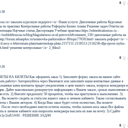
0
4:30
tionsus.ru>заказать курсовую недорого</a> Наши услуги: Дипломные работы Курсовые
ы по практике Контрольные работы Рефераты Бизнес планы Решение задач Ответы на
нтации Научные статьи Диссертации Учебная практика https://edmedicationsus.ru -
://nobleliftrussia.ru/blog/blagodarnost-ot-td-petrovich#comment_150>дипломные работы на
ttp://forum.arkanplus.ru/ustanovka-parktronikov-f8/topic77659.html>заказать реферат</a> <
oard-assy-e-lektronnaia-plata/materinskaja-plata-2157151-2118513-2116230-dlja-epson-stylus-
ch.html>решение контрольных</a> 2_8dea3
0
0:26
ОТВЕТЫ НА БИЛЕТЫ Как оформить заказ 1) Заполните форму заказа на нашем сайте
ать работу» Авторизуйтесь через Вконтакте или заполните ваши контактные данные в
занные вами контакты придет уведомления о цене вашего заказа, вопросы менеджера и
ция. Дайте максимально развернутую информацию о Вашем заказе, сроках выполнения 
ни есть. 2) Внесите предоплату 50 процентов, чтобы мы приступили к выполнению. 3)
. Вы можете следить за статусом вашего заказ в личном кабинете. Также согласовывать
боты с Вашим автором. 4) Когда Ваш заказ будет готов полностью, Вы можете
. После этого необходимо внести остаток оплаты, чтобы скачать весь заказ.Все файлы
ть в личном кабинете или попросить менеджера выслать их вам на почту. 5) Сдайте
//bit.ly/2sdUrWH - РЕШЕНИЕ ЗАДАЧ
0