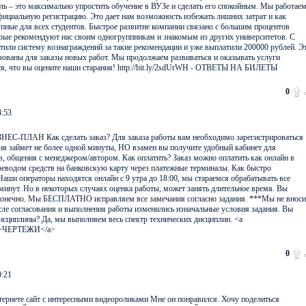
ль – это максимально упростить обучение в ВУЗе и сделать его спокойным. Мы работае
официальную регистрацию. Это дает нам возможность избежать лишних затрат и как
упные для всех студентов. Быстрое развитие компании связано с большим процентов
рые рекомендуют нас своим одногруппникам и знакомым из других университетов. С
стили систему вознаграждений за такие рекомендации и уже выплатили 200000 рублей. Э
зованы для заказы новых работ. Мы продолжаем развиваться и оказывать услуги
я, что вы оцените наши старания! http://bit.ly/2sdUrWH - ОТВЕТЫ НА БИЛЕТЫ
0
4:53
БИЗНЕС-ПЛАН Как сделать заказ? Для заказа работы вам необходимо зарегистрироваться
ция займет не более одной минуты, НО взамен вы получите удобный кабинет для
в, общения с менеджером/автором. Как оплатить? Заказ можно оплатить как онлайн в
ереводом средств на банковскую карту через платежные терминалы. Как быстро
аши операторы находятся онлайн с 9 утра до 18:00, мы стараемся обрабатывать все
 минут. Но в некоторых случаях оценка работы, может занять длительное время. Вы
 конечно. Мы БЕСПЛАТНО исправляем все замечания согласно задания. ***Мы не внос
осле согласования и выполнения работы изменились изначальные условия задания. Вы
исциплины? Да, мы выполняем весь спектр технических дисциплин. <a
rWH>ЧЕРТЕЖИ</a>
0
0:21
тернете сайт с интересными видеороликами Мне он понравился. Хочу поделиться