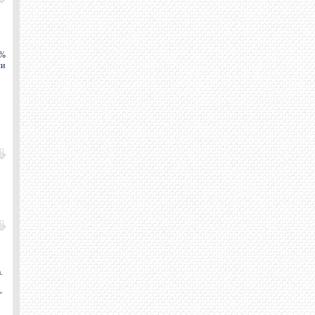
6%
ли
.
>