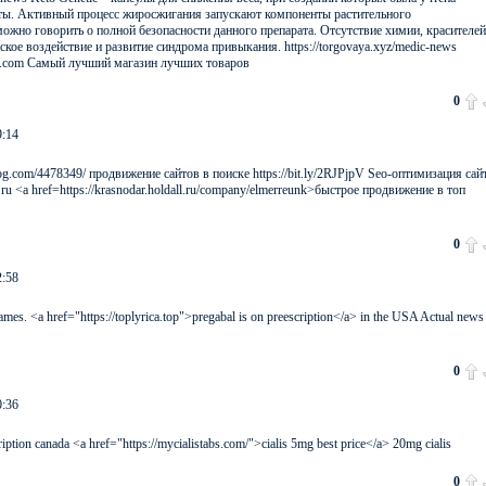
ты. Активный процесс жиросжигания запускают компоненты растительного
ожно говорить о полной безопасности данного препарата. Отсутствие химии, красителей
ое воздействие и развитие синдрома привыкания. https://torgovaya.xyz/medic-news
ate.com Самый лучший магазин лучших товаров
0
9:14
log.com/4478349/ продвижение сайтов в поиске https://bit.ly/2RJPjpV Seo-оптимизация сай
ru <a href=https://krasnodar.holdall.ru/company/elmerreunk>быстрое продвижение в топ
0
2:58
mes. <a href="https://toplyrica.top">pregabal is on preescription</a> in the USA Actual news
0
0:36
cription canada <a href="https://mycialistabs.com/">cialis 5mg best price</a> 20mg cialis
0