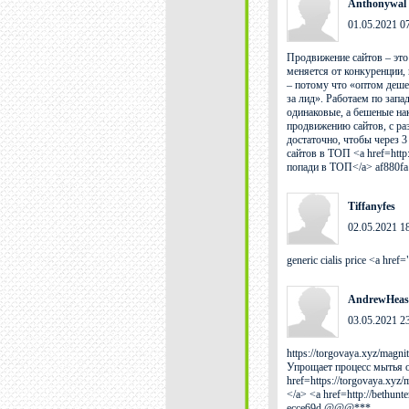
Anthonywal
01.05.2021 0
Продвижение сайтов – это 
меняется от конкуренции,
– потому что «оптом деше
за лид». Работаем по зап
одинаковые, а бешеные на
продвижению сайтов, с ра
достаточно, чтобы через 3
сайтов в ТОП <a href=http:
попади в ТОП</a> af880fa
Tiffanyfes
02.05.2021 1
generic cialis price <a href
AndrewHeas
03.05.2021 2
https://torgovaya.xyz/magn
Упрощает процесс мытья о
href=https://torgovaya.xyz/
</a> <a href=http://bethun
ecce69d @@@***