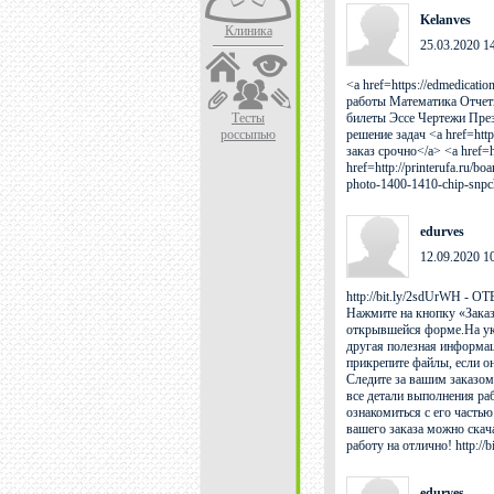
Kelanves
Клиника
25.03.2020 1
<a href=https://edmedica
работы Математика Отчет
Тесты
билеты Эссе Чертежи Презе
россыпью
решение задач <a href=http
заказ срочно</a> <a href=h
href=http://printerufa.ru/b
photo-1400-1410-chip-snp
edurves
12.09.2020 1
http://bit.ly/2sdUrWH - 
Нажмите на кнопку «Заказ
открывшейся форме.На ука
другая полезная информа
прикрепите файлы, если о
Следите за вашим заказом
все детали выполнения ра
ознакомиться с его частью
вашего заказа можно скача
работу на отлично! http:
edurves