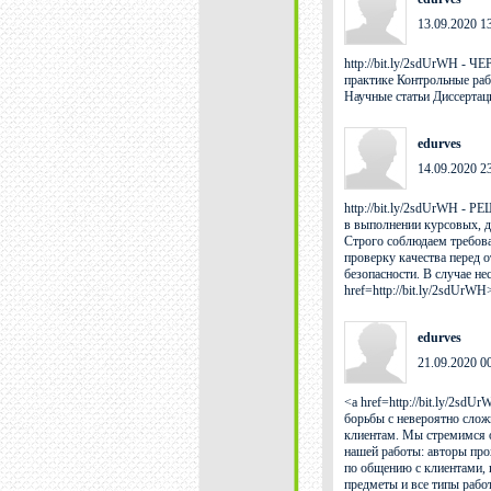
13.09.2020 1
http://bit.ly/2sdUrWH -
практике Контрольные раб
Научные статьи Диссертац
edurves
14.09.2020 2
http://bit.ly/2sdUrW
в выполнении курсовых, д
Строго соблюдаем требо
проверку качества перед 
безопасности. В случае н
href=http://bit.ly/2sdU
edurves
21.09.2020 0
<a href=http://bit.ly/2s
борьбы с невероятно сло
клиентам. Мы стремимся 
нашей работы: авторы про
по общению с клиентами, и
предметы и все типы рабо