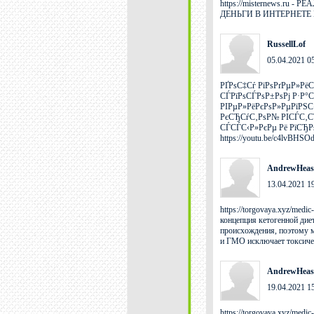
https://misternews.r
ДЕНЬГИ В ИНТЕРНЕТЕ 
RussellLof
05.04.2021 0
РҐРѕС‡Сѓ РїРѕРґРµР»Рё
СЃРїРѕСЃРѕР±РѕРј Р·Р°
РІРµР»РёРєРѕР»РµРїРЅ
РєСЂСѓС‚РѕР№ РІСЃС‚С
СЃСЃС‹Р»РєРµ Рё РїСЂРѕР±
https://youtu.be/c4lvBHSOd
AndrewHeas
13.04.2021 1
https://torgovaya.xyz/med
концепция кетогенной дие
происхождения, поэтому м
и ГМО исключает токсическ
AndrewHeas
19.04.2021 1
https://torgovaya.xyz/med