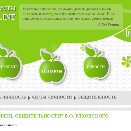
тесты
Некоторые отношения, возможно, даже не должны были бы
возникать, и их следовало бы закончить с самого начала. Иные
LINE
отношения возникли лишь потому, что люди с самого начала
сильно наврали друг другу.
© Боб Резник
 ПРОЕКТЕ
НОВОСТИ
КОНТАКТЫ
ЛИЧНОСТЬ
ЧЕРТЫ ЛИЧНОСТИ
ОБЩИТЕЛЬНОСТЬ
ОВЕНЬ ОБЩИТЕЛЬНОСТИ" В.Ф. РЯХОВСКОГО
ки личности