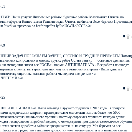
3:51
 ЧЕРТЕЖИ Наши услуги: Дипломные работы Курсовые работы Математика Отчеты по
оты Рефераты Бизнес планы Решение задач Ответы на билеты Эссе Чертежи Презентаци
ии Учебная практика <a href=http://bit.ly/2sdUrWH>ЭССЕ</a>
0
3:09
H - РЕШЕНИЕ ЗАДАЧ ПОБЕЖДАЕМ ЗАЧЕТЫ, СЕССИЮ И ТРУДНЫЕ ПРЕДМЕТЫ Помощ
ипломных контрольных и многих других работ Оставь заявку — остальное сделаем мы 
вания методички, знаем все ГОСТы и нормы АНТИПЛАГИАТА - Все работы проходят
отправкой клиенту, вы гарантировано получите отличный материал - Ваши деньги в
есоответствующего выполнения работы мы вернем вам деньги <a
rWH>ЧЕРТЕЖИ</a>
0
0:25
dUrWH>БИЗНЕС-ПЛАН</a> Наша команда выручает студентов с 2015 года. В процессе
жными предметами и хитрыми преподавателям мы смогли помочь более чем 5000
оказывать услуги наивысшего уровня и поэтому стараемся улучшить каждую деталь
ходят тестирования и пробный период, с менеджерами проводится ежемесячное обучени
 техническая доработка сайта не прекращается ни на секунду. Мы беремся за все
т. Также мы с радостью выполним доработки уже готовой работы или напишем самые