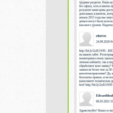
трудные разделы. Наша це
без офиса, хоть и имеем 
результат наши цены дост
довольных клиентов, кото
начала 2015 года мы запу
деньги могут были исполь
высокого уровня. Надеемс
edurves
24.09.2020 0
http://bit.ly/2sdUrWH - 
на нашем сайте. Регистра
мониторинга своих заказо
личном кабинете, так и п
обработают мою заявку? Н
заявки не более чем за 30
вноситеисправления? Да,
бесплатно правки, если п
выполняете технические д
href=http://bit.ly/2sdU
Edwardtheal
06.03.2021 1
Здравствуйте! Нашел в ин