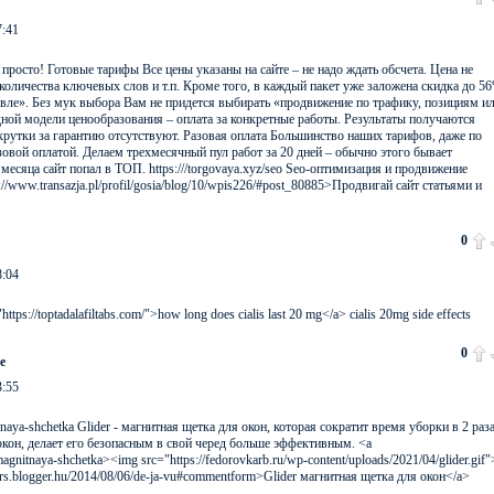
7:41
просто! Готовые тарифы Все цены указаны на сайте – не надо ждать обсчета. Цена не
 количества ключевых слов и т.п. Кроме того, в каждый пакет уже заложена скидка до 5
вле». Без мук выбора Вам не придется выбирать «продвижение по трафику, позициям и
адной модели ценообразования – оплата за конкретные работы. Результаты получаются
крутки за гарантию отсутствуют. Разовая оплата Большинство наших тарифов, даже по
зовой оплатой. Делаем трехмесячный пул работ за 20 дней – обычно этого бывает
 месяца сайт попал в ТОП. https:///torgovaya.xyz/seo Seo-оптимизация и продвижение
//www.transazja.pl/profil/gosia/blog/10/wpis226/#post_80885>Продвигай сайт статьями и
0
8:04
="https://toptadalafiltabs.com/">how long does cialis last 20 mg</a> cialis 20mg side effects
0
e
3:55
itnaya-shchetka Glider - магнитная щетка для окон, которая сократит время уборки в 2 раза
кон, делает его безопасным в свой черед больше эффективным. <a
magnitnaya-shchetka><img src="https://fedorovkarb.ru/wp-content/uploads/2021/04/glider.gif"
ters.blogger.hu/2014/08/06/de-ja-vu#commentform>Glider магнитная щетка для окон</a>