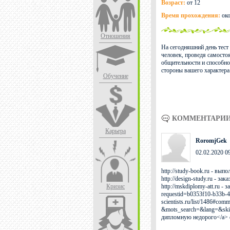
Возраст:
от 12
Время прохождения:
око
Отношения
На сегодняшний день тест
человек, проведя самостоя
общительности и способно
стороны вашего характера 
Обучение
КОММЕНТАРИИ 
Карьера
RoromjGek
02.02.2020 0
http://study-book.ru - вып
http://design-study.ru - за
Кризис
http://mskdiplomy-att.ru - 
requestid=b0353f10-b33b-4
scientists.ru/list/1486#co
&mots_search=&lang=&sk
дипломную недорого</a> 