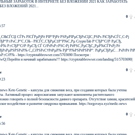
u - РЕАЛЬНЫЙ ЗАРАБОТОК В ИНТЕРНЕТЕ БЕЗ ВЛОЖЕНИЙ 2021 КАК ЗАРАБОТАТЬ
БЕЗ ВЛОЖЕНИЙ 2021...
0
5:57
С‚СЊСЃСЏ СЃРѕ РІСЃРµРјРё РІР°РјРё РЅРµРІРµСЂРѕСЏС‚РЅРѕ РїСЂРѕСЃС‚С‹Рј
СЂР°Р±РѕС‚Р°С‚СЊ - РІСЃС‚СЂРµС‡Р°Р№С‚Рµ CryptoTab Р‘СЂР°СѓР·РµСЂ,
С‹Р№ Р±СЂР°СѓР·РµСЂ СЃ СѓРґРѕР±РЅС‹Рј РёРЅС‚РµСЂС„РµР№СЃРѕРј Рё
ЂРѕРµРЅРЅРѕР№ С„СѓРЅРєС†РёРµР№ РјР°Р№РЅРёРЅРіР°. РџРµСЂРµС…РѕРґРё РїР
СѓР№ - https://cryptotabbrowser.com/5703690 Посмотри :
wQ| Перейти и начинай зарабатывать!!! https://cryptotabbrowser.com/landing/51/5703690|
0
e
9:23
ic-news Keto Genetic – капсулы для снижения веса, при создании которых была учтена
ты. Активный процесс жиросжигания запускают компоненты растительного
ожно говорить о полной безопасности данного препарата. Отсутствие химии, красителей
ое воздействие и развитие синдрома привыкания. https://torgovaya.xyz/medic-news
0
e
5:56
ic-news Keto Genetic – капсулы для снижения веса, при создании которых была учтена