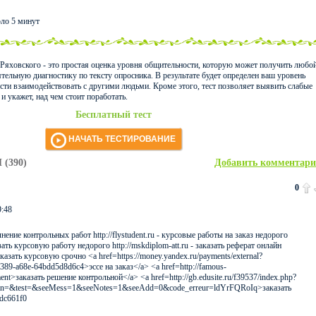
ло 5 минут
 Ряховского - это простая оценка уровня общительности, которую может получить любо
тельную диагностику по тексту опросника. В результате будет определен ваш уровень
сти взаимодействовать с другими людьми. Кроме этого, тест позволяет выявить слабые
и укажет, над чем стоит поработать.
Бесплатный тест
НАЧАТЬ ТЕСТИРОВАНИЕ
(390)
Добавить комментар
0
9:48
олнение контрольных работ http://flystudent.ru - курсовые работы на заказ недорого
казать курсовую работу недорого http://mskdiplom-att.ru - заказать реферат онлайн
заказать курсовую срочно <a href=https://money.yandex.ru/payments/external?
389-a68e-64bdd5d8d6c4>эссе на заказ</a> <a href=http://famous-
mment>заказать решение контрольной</a> <a href=http://gb.edusite.ru/f39537/index.php?
in=&test=&seeMess=1&seeNotes=1&seeAdd=0&code_erreur=ldYrFQRoIq>заказать
dc661f0