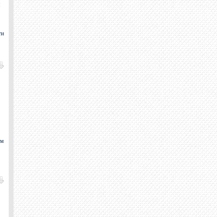
м
ти
им