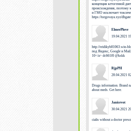
концепция кетогенной дие
происхождения, поэтому м
и ГМО исключает токсическ
https://torgovaya.xyz/dhg
ElmerPlove
19.04.2021 1
http://reidikyb81063.win-b
под Яндекс, Google и Mail.
10</a> dc661f0 @kskk
RjpPH
28.04.2021 0
Drugs information. Brand na
about meds. Get here.
Janicevot
30.04.2021 2
cialis without a doctor pres