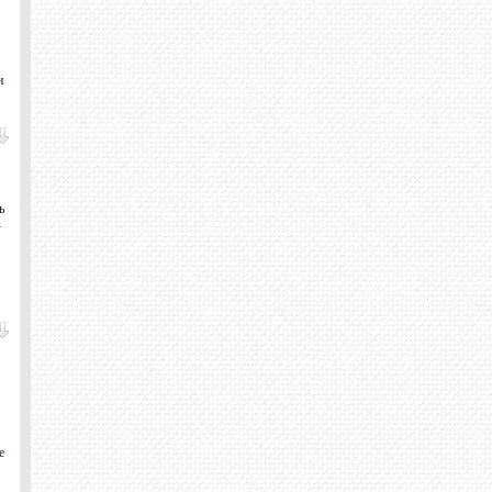
и
ь
-
е