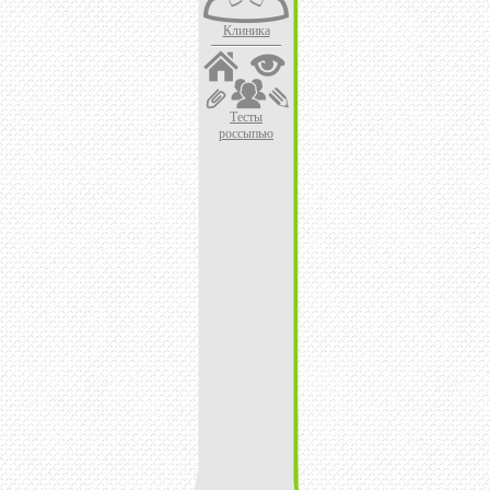
Клиника
Тесты
россыпью