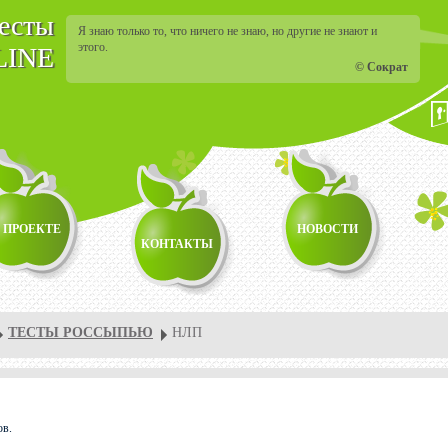
тесты
Я знаю только то, что ничего не знаю, но другие не знают и
этого.
LINE
© Сократ
 ПРОЕКТЕ
НОВОСТИ
КОНТАКТЫ
ТЕСТЫ РОССЫПЬЮ
НЛП
ов.