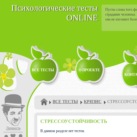
Психологические тесты
Пусты слова того ф
страдание человека.
ONLINE
она не изгоняет боле
изгоняет болезни из
ВСЕ ТЕСТЫ
О ПРОЕКТЕ
КОНТ
ВСЕ ТЕСТЫ
КРИЗИС
СТРЕССОУСТ
СТРЕССОУСТОЙЧИВОСТЬ
Личность
В данном разделе нет тестов.