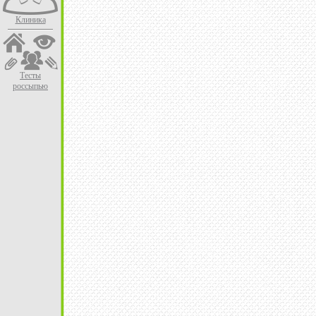
Клиника
Тесты
россыпью