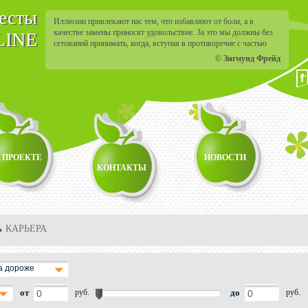
тесты
Иллюзии привлекают нас тем, что избавляют от боли, а в
качестве замены приносят удовольствие. За это мы должны без
LINE
сетований принимать, когда, вступая в противоречие с частью
реальности, иллюзии разбиваются вдребезги.
© Зигмунд Фрейд
 ПРОЕКТЕ
НОВОСТИ
КОНТАКТЫ
КАРЬЕРА
а дороже
от
руб.
до
руб.