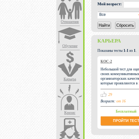
Мой возраст:
Все
Отношения
Найти
Сбросить
КАРЬЕРА
Обучение
Показаны тесты
1-1
из
1
.
КОС-2
Небольшой тест для оце
своих коммуникативных
организаторских качеств
Карьера
которые проявляются в 
29
Возраст:
от 16
Бесплатный
Кризис
ПРОЙТИ ТЕС