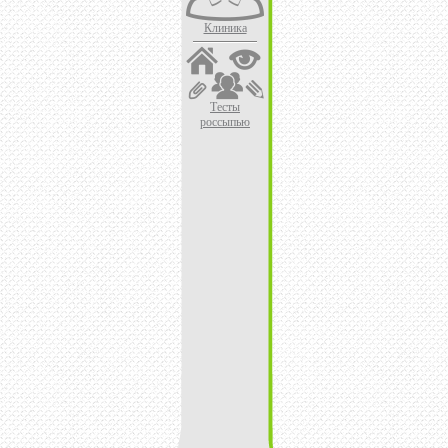
Клиника
Тесты
россыпью