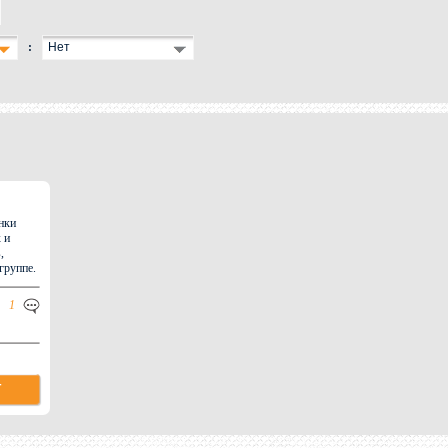
:
Нет
нки
 и
,
группе.
1
Т