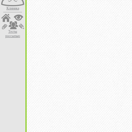
Клиника
Тесты
россыпью