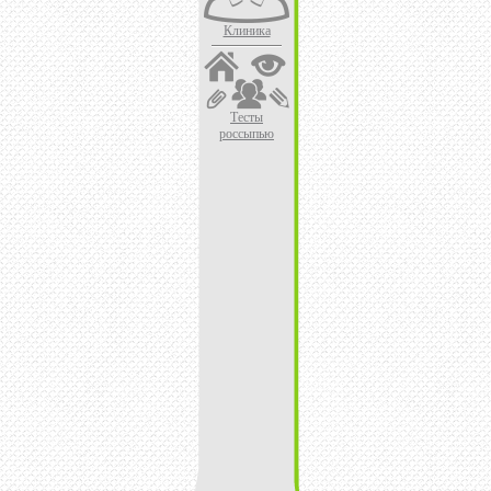
Клиника
Тесты
россыпью