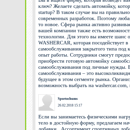
Вы в ищите фирму, которая возведёт в
ключ? Желаете сделать автомойку, кото
startup? В таком случае вы на правильн
современных разработок. Поэтому любая
то новое. Сфера рынка активно развивае
вашей компании также есть возможност
технологии. Для этого вы имеете шанс 
WASHERCAR, которая посодействует в <a
самообслуживания закрытого типа под 
опыт работы. Сотрудники смогут предос
приобрести готовую автомойку самообс
самообслуживания под личные нужды. 
самообслуживания – это высоколиквидно
будущее в этом сегменте рынка. Органи
возможность выбрать на washercar.com,
Sportochums
26.02.2018 15:17
Если вы занимаетесь физическими нагру
тело в достойную форму, предлагаем на
добавки . Ассортимент спортивных доб