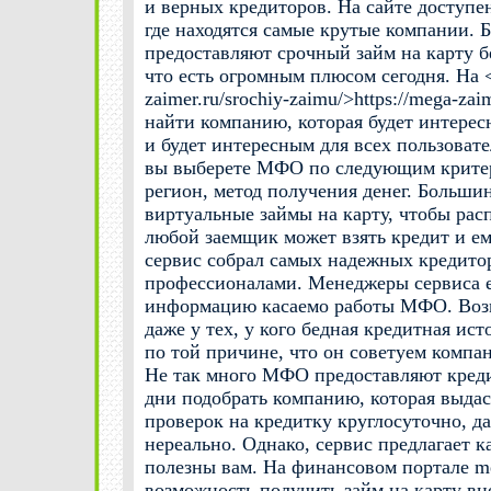
и верных кредиторов. На сайте доступ
где находятся самые крутые компании.
предоставляют срочный займ на карту б
что есть огромным плюсом сегодня. На <a
zaimer.ru/srochiy-zaimu/>https://mega-za
найти компанию, которая будет интерес
и будет интересным для всех пользовате
вы выберете МФО по следующим критери
регион, метод получения денег. Больши
виртуальные займы на карту, чтобы рас
любой заемщик может взять кредит и ем
сервис собрал самых надежных кредито
профессионалами. Менеджеры сервиса 
информацию касаемо работы МФО. Возм
даже у тех, у кого бедная кредитная ис
по той причине, что он советуем компа
Не так много МФО предоставляют креди
дни подобрать компанию, которая выдаст
проверок на кредитку круглосуточно, д
нереально. Однако, сервис предлагает 
полезны вам. На финансовом портале me
возможность получить займ на карту вн