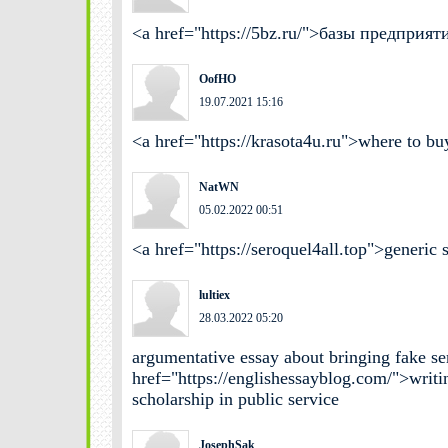
<a href="https://5bz.ru/">базы предприя
OofHO
19.07.2021 15:16
<a href="https://krasota4u.ru">where to b
NatWN
05.02.2022 00:51
<a href="https://seroquel4all.top">generic 
lultiex
28.03.2022 05:20
argumentative essay about bringing fake se
href="https://englishessayblog.com/">writin
scholarship in public service
JosephSak