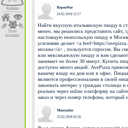
ReponWar
Клиника
24.02.2018 12:17
Найти вкусную итальянскую пиццу в сто
менее, мы решились представить сайт, 
Тесты
россыпью
настоящую неапольскую пиццу в Москв
усилиями делает <a href=https://avepizz
москва</a> , пользуется спросом. Вы с
или мексиканскую пиццу и вам сделают 
занимает не более 30 минут. Купить пиц
доступно много акций. AvePizza приво
вашему входу на дом или в офис. Пицц
являются профессионалами в своей ниш
завоевать интерес у граждан столицы и
реально через online платформу на сайт
заказ и через номер телефона, который н
Manszadar
25.02.2018 03:26