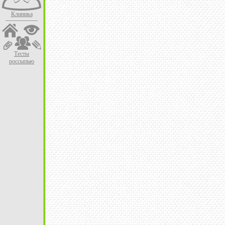
Клиника
Тесты
россыпью