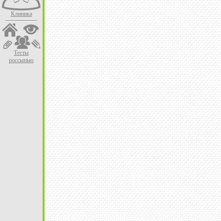
Клиника
Тесты
россыпью