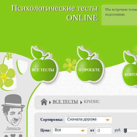
Психологические тесты
Мы встречаем только
подсознании.
ONLINE
ВСЕ ТЕСТЫ
О ПРОЕКТЕ
КОНТ
ВСЕ ТЕСТЫ
КРИЗИС
Сортировка:
Сначала дороже
Личность
Цена:
Все
от
руб.