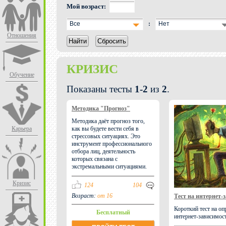
Мой возраст:
Все
:
Нет
Отношения
Найти
Сбросить
КРИЗИС
Обучение
Показаны тесты
1-2
из
2
.
Методика "Прогноз"
Методика даёт прогноз того,
Карьера
как вы будете вести себя в
стрессовых ситуациях. Это
инструмент профессионального
отбора лиц, деятельность
которых связана с
экстремальными ситуациями.
Кризис
124
104
Возраст:
от 16
Тест на интернет-
Короткий тест на оп
Бесплатный
интернет-зависимос