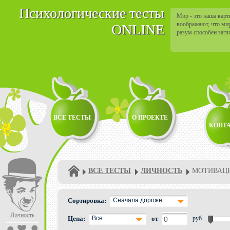
Психологические тесты
Мир - это наша кар
воображают, что ми
ONLINE
разум способен загл
мира, населенной с
вещами.
ВСЕ ТЕСТЫ
О ПРОЕКТЕ
КОНТ
ВСЕ ТЕСТЫ
ЛИЧНОСТЬ
МОТИВАЦ
Сортировка:
Сначала дороже
Личность
Цена:
Все
от
руб.