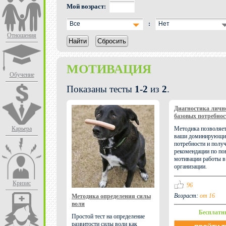
Мой возраст:
Все
:
Нет
Отношения
Найти
Сбросить
МОТИВАЦИЯ
Обучение
Показаны тесты
1-2
из
2
.
Диагностика личн
базовых потребнос
Карьера
Методика позволяет
ваши доминирующи
потребности и полу
рекомендации по п
мотивации работы в
организации.
Кризис
96
Возраст:
от 16
Методика определения силы
воли
Бесплатн
Простой тест на определение
развитости силы воли как