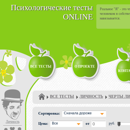
Психологические тесты
Реальное "Я" - это 
человеком в собстве
ONLINE
навязывается.
ВСЕ ТЕСТЫ
О ПРОЕКТЕ
КОНТ
ВСЕ ТЕСТЫ
ЛИЧНОСТЬ
ЧЕРТЫ Л
Сортировка:
Сначала дороже
Личность
Цена:
Все
от
руб.