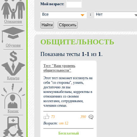
Мой возраст:
Все
:
Нет
Отношения
Найти
Сбросить
ОБЩИТЕЛЬНОСТЬ
Обучение
Показаны тесты
1-1
из
1
.
Тест "Ваш уровень
общительности"
Карьера
Этот тест поможет взглянуть на
себя "со стороны", узнать,
достаточно ли вы
коммуникабельны, корректны в
отношениях со своими
коллегами, сотрудниками,
членами семьи.
Кризис
73
390
Возраст:
от 12
Бесплатный