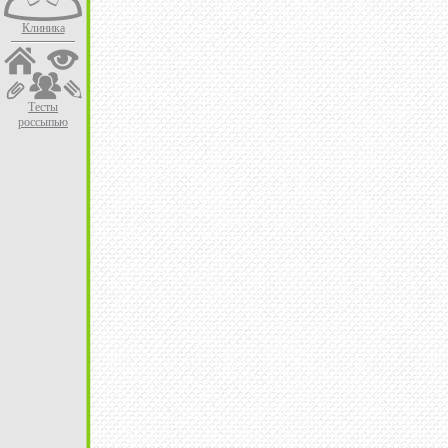
Клиника
Тесты
россыпью