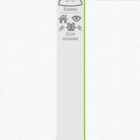
Клиника
Тесты
россыпью