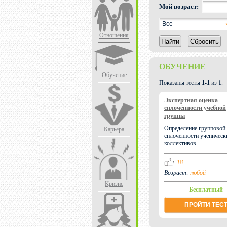
Мой возраст:
Все
Отношения
Найти
Сбросить
ОБУЧЕНИЕ
Обучение
Показаны тесты
1-1
из
1
.
Экспертная оценка
сплочённости учебной
группы
Определение групповой
Карьера
сплоченности ученическ
коллективов.
18
Возраст:
любой
Кризис
Бесплатный
ПРОЙТИ ТЕС