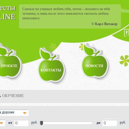
тесты
Сначала ты учишься любить себя, потом – похожего на тебя
человека, и лишь после этого появляются смелость любить
LINE
непохожего.
© Карл Витакер
 ПРОЕКТЕ
НОВОСТИ
КОНТАКТЫ
ОБУЧЕНИЕ
а дороже
от
руб.
до
руб.