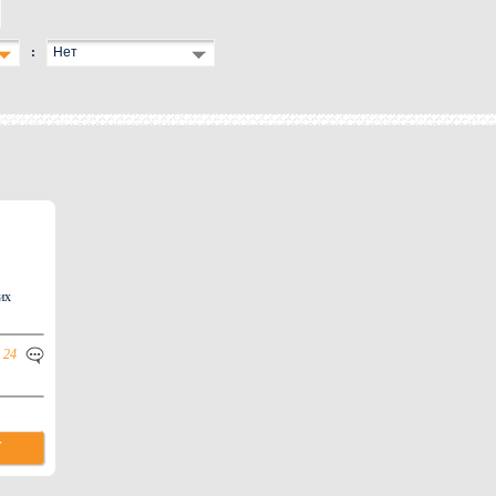
:
Нет
их
24
Т